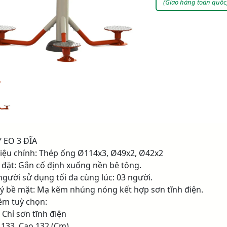
(Giao hàng toàn quốc
 EO 3 ĐĨA
t liệu chính: Thép ống Ø114x3, Ø49x2, Ø42x2
p đặt: Gắn cố định xuống nền bê tông.
 người sử dụng tối đa cùng lúc: 03 người.
 lý bề mặt: Mạ kẽm nhúng nóng kết hợp sơn tĩnh điện.
êm tuỳ chọn:
ỉ sơn tĩnh điện
: 133, Cao 132 (Cm)