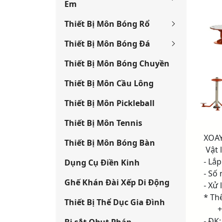
Em
Thiết Bị Môn Bóng Rổ
Thiết Bị Môn Bóng Đá
Thiết Bị Môn Bóng Chuyền
Thiết Bị Môn Cầu Lông
Thiết Bị Môn Pickleball
Thiết Bị Môn Tennis
XOAY
Thiết Bị Môn Bóng Bàn
­ Vậ
- Lắ
Dụng Cụ Điền Kinh
- Số
Ghế Khán Đài Xếp Di Động
- Xử
* Th
Thiết Bị Thể Dục Gia Đình
+ Ch
- ĐK