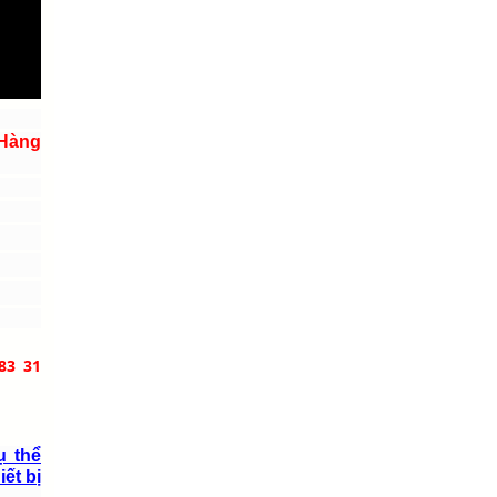
 Hàng
83 31
ụ thể
iết bị