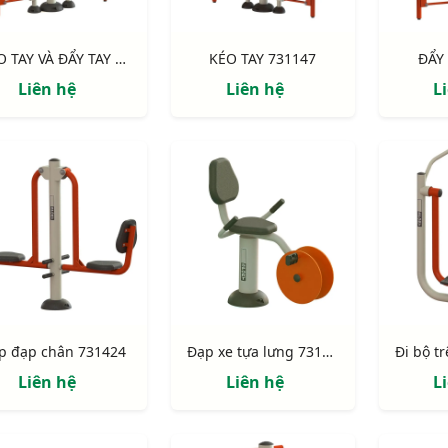
KÉO TAY VÀ ĐẨY TAY 731315-6
KÉO TAY 731147
ĐẨY 
Liên hệ
Liên hệ
L
p đạp chân 731424
Đạp xe tựa lưng 731423
Liên hệ
Liên hệ
L