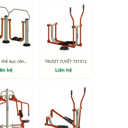
Máy tập thể dục công viên ngoài trời Maytapcongvien
TRƯỢT TUYẾT 731512
iên hệ
Liên hệ