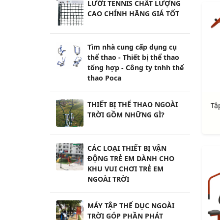
LƯỚI TENNIS CHẤT LƯỢNG
CAO CHÍNH HÃNG GIÁ TỐT
Tìm nhà cung cấp dụng cụ
thể thao - Thiết bị thể thao
tổng hợp - Công ty tnhh thể
thao Poca
THIẾT BỊ THỂ THAO NGOÀI
Tậ
TRỜI GỒM NHỮNG GÌ?
CÁC LOẠI THIẾT BỊ VẬN
ĐỘNG TRẺ EM DÀNH CHO
KHU VUI CHƠI TRẺ EM
NGOÀI TRỜI
MÁY TẬP THỂ DỤC NGOÀI
TRỜI GÓP PHẦN PHÁT