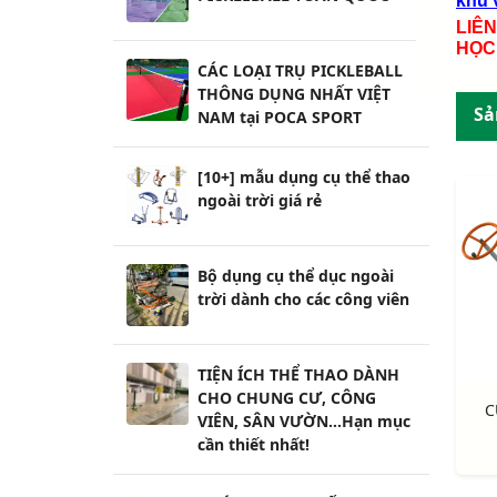
khu v
LIÊ
HỌC
CÁC LOẠI TRỤ PICKLEBALL
THÔNG DỤNG NHẤT VIỆT
Sả
NAM tại POCA SPORT
[10+] mẫu dụng cụ thể thao
ngoài trời giá rẻ
Bộ dụng cụ thể dục ngoài
trời dành cho các công viên
TIỆN ÍCH THỂ THAO DÀNH
CHO CHUNG CƯ, CÔNG
C
VIÊN, SÂN VƯỜN...Hạn mục
cần thiết nhất!