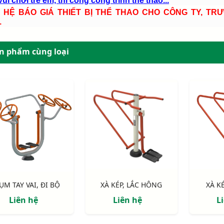
ui chơi trẻ em, thi công công trình thể thao...
N HỆ BÁO GIÁ THIẾT BỊ THỂ THAO CHO CÔNG TY, TR
.
n phẩm cùng loại
ỤM TAY VAI, ĐI BỘ
XÀ KÉP, LẮC HÔNG
XÀ K
Liên hệ
Liên hệ
L