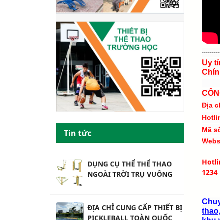
---------
Uy t
Chín
CÔN
Địa c
Hotli
Mã s
Tin tức
Webs
Hotl
DỤNG CỤ THỂ THỂ THAO
1234
NGOÀI TRỜI TRỤ VUÔNG
Chuy
ĐỊA CHỈ CUNG CẤP THIẾT BỊ
thao,
PICKLEBALL TOÀN QUỐC