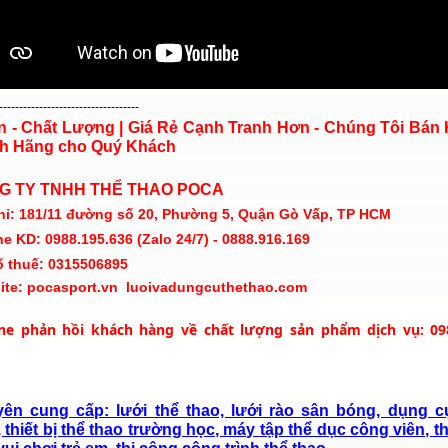
-----------------------------------
ín - Chất Lượng | Giá Rẻ Cạnh Tranh Hơn - Chúng Tôi Bán
h Hãng cho Quý Khách
G TY TNHH THỂ THAO POCA
hỉ: 181/11 đường số 20, Phường 5, Quận Gò Vấp, TP HCM
ne KD: 0988.195.636 (Zalo 24/7) - 0888.916.169
ố thuế: 0315506895
ite: pocasport.vn luoivadungcuthethao.com
ine phản hồi khách hàng về chất lượng sản phẩm dịch vụ: 09
ên cung cấp: lưới thể thao, lưới rào sân bóng, dụng c
 thiết bị thể thao trường học, máy tập thể dục công viên, th