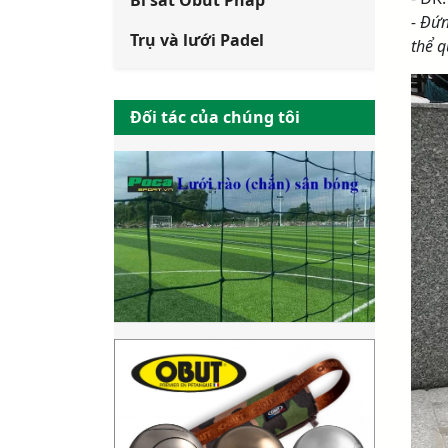
Bi sắt Obut Pháp
- Đứn
Trụ và lưới Padel
thể q
Đối tác của chúng tôi