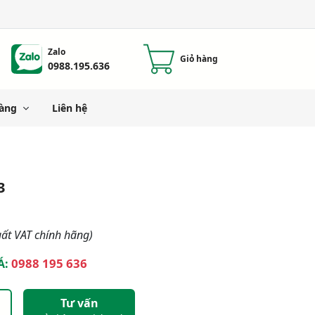
Zalo
Giỏ hàng
0988.195.636
àng
Liên hệ
3
ất VAT chính hãng)
0988 195 636
Á:
Tư vấn