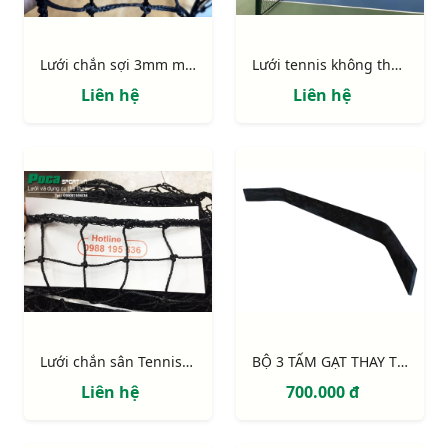
Lưới chắn sợi 3mm màu đen cao cấp
Lưới tennis không thụng 323348C
Liên hệ
Liên hệ
Lưới chắn sân Tennis ô 48mm sợi 2mm
BỘ 3 TẤM GẠT THAY THẾ CỦA XE GẠT NƯỚC
Liên hệ
700.000 đ