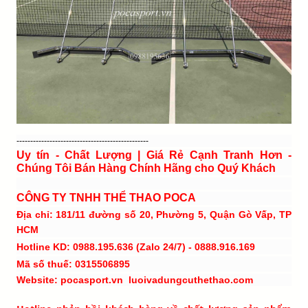
------------------------------------------------
Uy tín - Chất Lượng | Giá Rẻ Cạnh Tranh Hơn -
Chúng Tôi Bán Hàng Chính Hãng cho Quý Khách
CÔNG TY TNHH THỂ THAO POCA
Địa chỉ: 181/11 đường số 20, Phường 5, Quận Gò Vấp, TP
HCM
Hotline KD: 0988.195.636 (Zalo 24/7) - 0888.916.169
Mã số thuế: 0315506895
Website: pocasport.vn luoivadungcuthethao.com