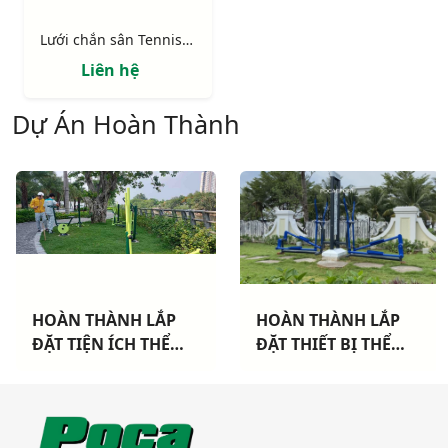
Lưới chắn sân Tennis ô 48mm sợi 2mm
Liên hệ
Dự Án Hoàn Thành
HOÀN THÀNH LẮP
HOÀN THÀNH LẮP
ĐẶT TIỆN ÍCH THỂ
ĐẶT THIẾT BỊ THỂ
THAO CHO 3 CHUNG
THAO NGOÀI TRỜI
CƯ TẠI TP HCM
CAO CẤP TẠI DỰ ÁN
KHANG ĐIỀN TP THỦ
ĐỨC