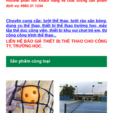
Hotline phản hồi khách hàng về chất lượng sản phẩm
dịch vụ: 0983 31 1234
Chuyên cung cấp: lưới thể thao, lưới rào sân bóng,
dụng cụ thể thao, thiết bị thể thao trường học, máy
tập thể dục công viên, thiết bị khu vui chơi trẻ em, thi
công công trình thể thao...
LIÊN HỆ BÁO GIÁ THIẾT BỊ THỂ THAO CHO CÔNG
TY, TRƯỜNG HỌC.
Sản phẩm cùng loại