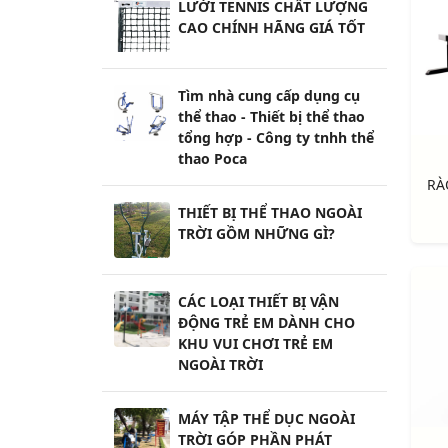
LƯỚI TENNIS CHẤT LƯỢNG
CAO CHÍNH HÃNG GIÁ TỐT
Tìm nhà cung cấp dụng cụ
thể thao - Thiết bị thể thao
tổng hợp - Công ty tnhh thể
thao Poca
THIẾT BỊ THỂ THAO NGOÀI
TRỜI GỒM NHỮNG GÌ?
CÁC LOẠI THIẾT BỊ VẬN
ĐỘNG TRẺ EM DÀNH CHO
KHU VUI CHƠI TRẺ EM
NGOÀI TRỜI
MÁY TẬP THỂ DỤC NGOÀI
TRỜI GÓP PHẦN PHÁT