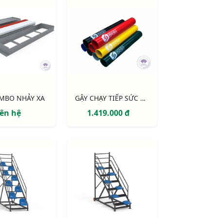
MBO NHẢY XA
GẬY CHẠY TIẾP SỨC NHÔM
iên hệ
1.419.000 đ