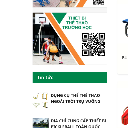
Tin tức
DỤNG CỤ THỂ THỂ THAO
NGOÀI TRỜI TRỤ VUÔNG
ĐỊA CHỈ CUNG CẤP THIẾT BỊ
PICKLEBALL TOÀN QUỐC