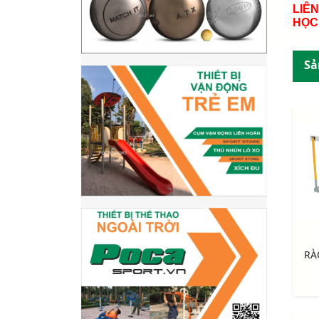
LIÊ
HỌC
Sả