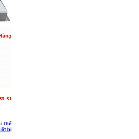
 Hàng
83 31
ụ thể
iết bị