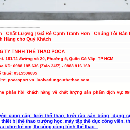
-----------------------------------
ín - Chất Lượng | Giá Rẻ Cạnh Tranh Hơn - Chúng Tôi Bán
h Hãng cho Quý Khách
G TY TNHH THỂ THAO POCA
hỉ: 181/11 đường số 20, Phường 5, Quận Gò Vấp, TP HCM
ne KD: 0988.195.636 (Zalo 24/7) - 0888.916.169
ố thuế: 0315506895
ite: pocasport.vn luoivadungcuthethao.com
ine phản hồi khách hàng về chất lượng sản phẩm dịch vụ: 09
ên cung cấp: lưới thể thao, lưới rào sân bóng, dụng c
 thiết bị thể thao trường học, máy tập thể dục công viên, th
ui chơi trẻ em, thi công công trình thể thao...