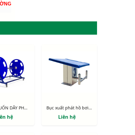
ƯỜNG
TRỤC CUỐN DÂY PHAO HỒ BƠI S40350
Bục xuất phát hồ bơi S40105
iên hệ
Liên hệ