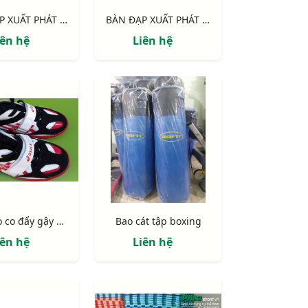
BÀN ĐẠP XUẤT PHÁT NHÔM DÙNG CHO THI ĐẤU
BÀN ĐẠP XUẤT PHÁT NHÔM DÙNG CHO TẬP LUYỆN
iên hệ
Liên hệ
Giày kéo co đẩy gậy Asics
Bao cát tập boxing
iên hệ
Liên hệ