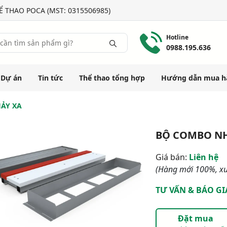
 THAO POCA (MST: 0315506985)
Hotline
0988.195.636
Dự án
Tin tức
Thể thao tổng hợp
Hướng dẫn mua h
ẢY XA
BỘ COMBO NH
Giá bán:
Liên hệ
(Hàng mới 100%, xu
TƯ VẤN & BÁO GI
Đặt mua