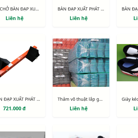
XE CHỞ BÀN ĐẠP XUẤT PHÁT
BÀN ĐẠP XUẤT PHÁT NHÔM CAO CẤP DÙNG CHO THI ĐẤU
Liên hệ
Liên hệ
L
BÀN ĐẠP XUẤT PHÁT BẰNG THÉP DÙNG CHO TẬP LUYỆN
Thảm võ thuật lắp ghép 1m2/tấm dày 26mm
721.000 đ
Liên hệ
L