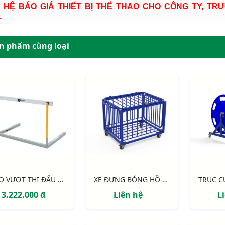
N HỆ BÁO GIÁ THIẾT BỊ THỂ THAO CHO CÔNG TY, TR
.
n phẩm cùng loại
RÀO VƯỢT THI ĐẤU BẰNG THÉP, CÓ ĐỐI TRỌNG
XE ĐỰNG BÓNG HỒ BƠI S40532PZ
3.222.000 đ
Liên hệ
L