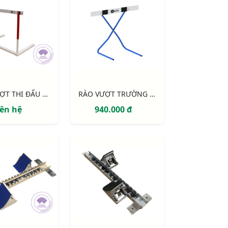
RÀO VƯỢT THI ĐẤU NHÔM
RÀO VƯỢT TRƯỜNG HỌC
iên hệ
940.000 đ