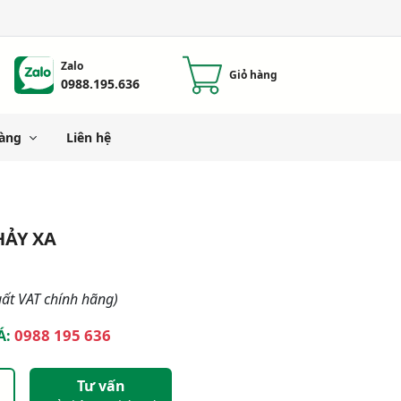
Zalo
Giỏ hàng
0988.195.636
àng
Liên hệ
ẢY XA
ất VAT chính hãng)
0988 195 636
Á:
Tư vấn