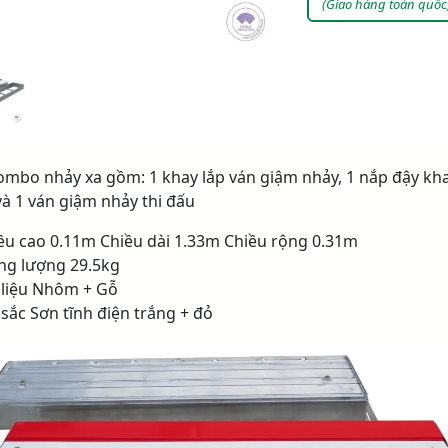
(Giao hàng toàn quốc
ombo nhảy xa gồm: 1 khay lắp ván giậm nhảy, 1 nắp đậy kh
và 1 ván giậm nhảy thi đấu
iều cao 0.11m Chiều dài 1.33m Chiều rộng 0.31m
ọng lượng 29.5kg
t liệu Nhôm + Gỗ
sắc Sơn tĩnh điện trắng + đỏ