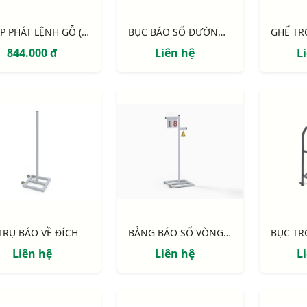
HỘP PHÁT LỆNH GỖ (bảng phát lệnh có tay cầm)
BỤC BÁO SỐ ĐƯỜNG CHẠY
844.000 đ
Liên hệ
L
TRỤ BÁO VỀ ĐÍCH
BẢNG BÁO SỐ VÒNG CHẠY
Liên hệ
Liên hệ
L