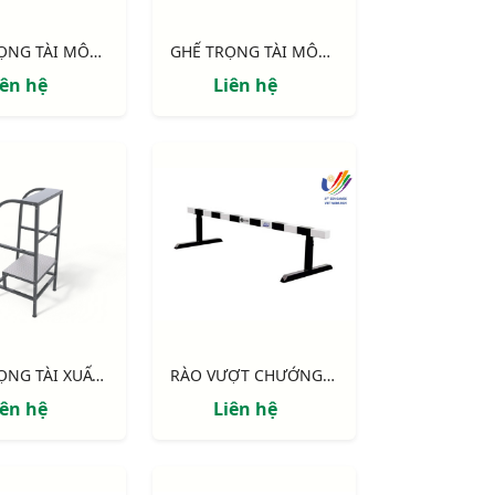
GHẾ TRỌNG TÀI MÔN ĐIỀN KINH, SỨC CHỨA 8 NGƯỜI
GHẾ TRỌNG TÀI MÔN ĐIỀN KINH, SỨC CHỨA 6 NGƯỜI, MẶT GHẾ KHÔNG LƯNG TỰA
iên hệ
Liên hệ
BỤC TRỌNG TÀI XUẤT PHÁT (bục phát lệnh)
RÀO VƯỢT CHƯỚNG NGẠI VẬT DI ĐỘNG DÙNG CHO THI ĐẤU
iên hệ
Liên hệ