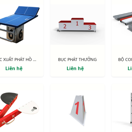
BỤC XUẤT PHÁT HỒ BƠI THI ĐẤU S40120
BỤC PHÁT THƯỞNG
BỘ CO
Liên hệ
Liên hệ
L