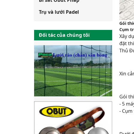
Bi sắt Obut Pháp
Trụ và lưới Padel
Gói thi
Cụm trò
Đối tác của chúng tôi
Xây dự
đặt th
Thủ Đ
Xin c
Gói th
- 5 má
- Cụm 