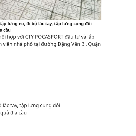
ập lưng eo, đi bộ lắc tay, tập lưng cụng đôi -
a cầu
hối hợp với CTY POCASPORT đầu tư và lắp
uôn viên nhà phố tại đường Đặng Văn Bi, Quận
ộ lắc tay, tập lưng cụng đôi
 quả địa cầu