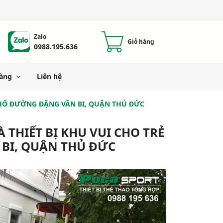
Zalo
Giỏ hàng
0988.195.636
àng
Liên hệ
 PHỐ ĐƯỜNG ĐẶNG VĂN BI, QUẬN THỦ ĐỨC
 THIẾT BỊ KHU VUI CHO TRẺ
BI, QUẬN THỦ ĐỨC