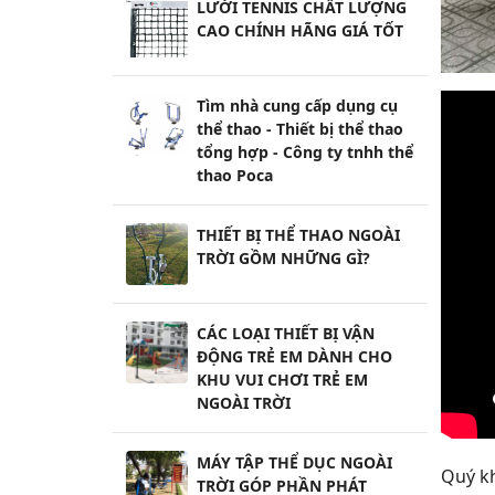
LƯỚI TENNIS CHẤT LƯỢNG
CAO CHÍNH HÃNG GIÁ TỐT
Tìm nhà cung cấp dụng cụ
thể thao - Thiết bị thể thao
tổng hợp - Công ty tnhh thể
thao Poca
THIẾT BỊ THỂ THAO NGOÀI
TRỜI GỒM NHỮNG GÌ?
CÁC LOẠI THIẾT BỊ VẬN
ĐỘNG TRẺ EM DÀNH CHO
KHU VUI CHƠI TRẺ EM
NGOÀI TRỜI
MÁY TẬP THỂ DỤC NGOÀI
Quý kh
TRỜI GÓP PHẦN PHÁT