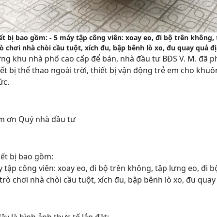
ết bị bao gồm: - 5 máy tập công viên: xoay eo, đi bộ trên không, t
 chơi nhà chòi cầu tuột, xích đu, bập bênh lò xo, đu quay quả đị
ng khu nhà phố cao cấp để bán, nhà đầu tư BĐS V. M. đã p
iết bị thể thao ngoài trời, thiết bị vận động trẻ em cho kh
ức.
ảm ơn Quý nhà đầu tư
iết bị bao gồm:
y tập công viên: xoay eo, đi bộ trên không, tập lưng eo, đi b
trò chơi nhà chòi cầu tuột, xích đu, bập bênh lò xo, đu quay