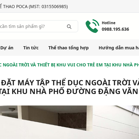
 THAO POCA (MST: 0315506985)
Hotline
0988.195.636
Dự án
Tin tức
Thể thao tổng hợp
Hướng dẫn mua h
C NGOÀI TRỜI VÀ THIẾT BỊ KHU VUI CHO TRẺ EM TẠI KHU NHÀ
 ĐẶT MÁY TẬP THỂ DỤC NGOÀI TRỜI VÀ
TẠI KHU NHÀ PHỐ ĐƯỜNG ĐẶNG VĂN 