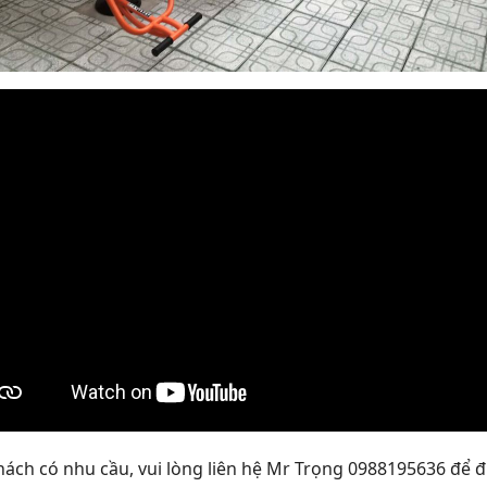
ách có nhu cầu, vui lòng liên hệ Mr Trọng 0988195636 để đư