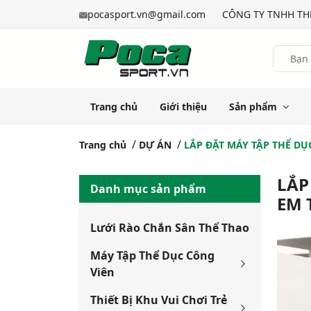
pocasport.vn@gmail.com
CÔNG TY TNHH THỂ
Trang chủ
Giới thiệu
Sản phẩm
Trang chủ
DỰ ÁN
LẮP ĐẶT MÁY TẬP THỂ DỤ
LẮP
Danh mục sản phẩm
EM 
Lưới Rào Chắn Sân Thể Thao
Máy Tập Thể Dục Công
Viên
Thiết Bị Khu Vui Chơi Trẻ